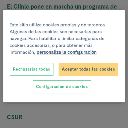
El Clínic pone en marcha un programa de
infusión de inmunoterapia a domicilio
El Servicio de Oncología Médica del Hospital Clínic,
Este sitio utiliza cookies propias y de terceros.
dirigido por el Dr. Aleix Prat, ha puesto en marcha un
Algunas de las cookies son necesarias para
programa de infusión domiciliaria para...
navegar. Para habilitar o limitar categorías de
cookies accesorias, o para obtener más
Notícias
información,
personaliza la configuración
Rechazarlas todas
Aceptar todas las cookies
CSUR
Configuración de cookies
Sobre el Clínic – Acreditaciones
CSUR