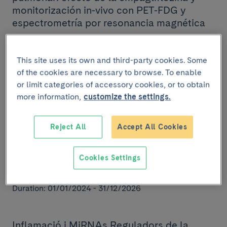
monitorización in-vivo con PET-FDG y
espectrometría por resonancia magnética
Principal investigator: Ana García Álvarez.
Funder: Instituto de Salud Carlos III.
This site uses its own and third-party cookies. Some
Code: PI23/01341.
of the cookies are necessary to browse. To enable
Duration: 01/01/2024 - 01/01/2027
or limit categories of accessory cookies, or to obtain
more information,
customize the settings.
Parada cardíaca extrahospitalaria:
Reject All
Accept All Cookies
inflamación, mirna y pronóstico
Principal investigator: Rut Andrea Riba.
Cookies Settings
Funder: Instituto de Salud Carlos III (ISCIII).
Code: PI23/00846.
Duration: 01/01/2024 - 31/12/2026
Inflamació i MiRNAs Reguladors de la