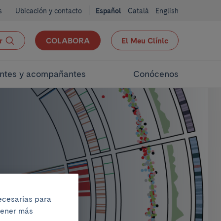
s
Ubicación y contacto
Español
Català
English
r
COLABORA
El Meu Clínic
ntes y acompañantes
Conócenos
n
necesarias para
btener más