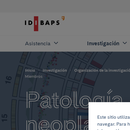
Asistencia
Investigación
Inicio
Investigación
Organización de la investigaci
Miembros
Patología
neoplasias
Este sitio util
navegar. Para h