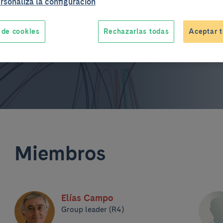
rsonaliza la configuración
 de cookies
Rechazarlas todas
Aceptar t
Miembros
Elías Campo
Group leader (R4)