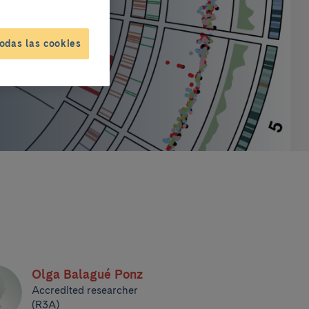
odas las cookies
Olga Balagué Ponz
Accredited researcher
(R3A)