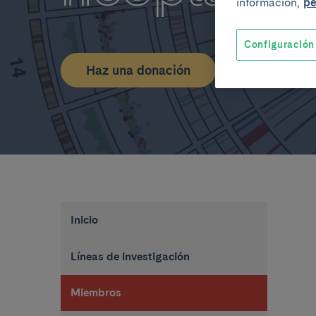
información,
pe
Configuración
Haz una donación
Inicio
Líneas de investigación
Miembros