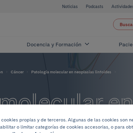
Noticias
Podcasts
Actividade
Busca
Docencia y Formación
Pacie
ón
Cáncer
Patología molecular en neoplasias linfoides
 molecular e
 linfoides
iza cookies propias y de terceros. Algunas de las cookies son 
abilitar o limitar categorías de cookies accesorias, o para o