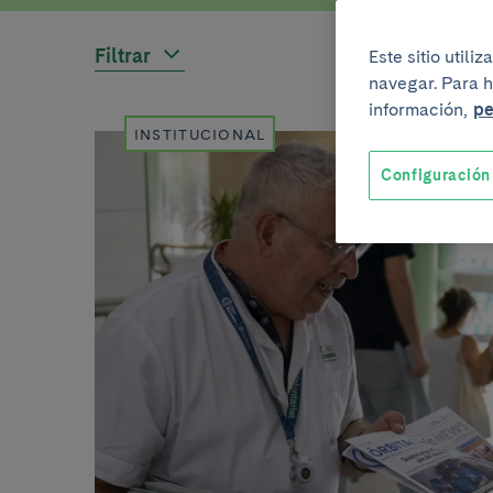
Filtrar
Este sitio util
navegar. Para h
información,
pe
INSTITUCIONAL
Configuración