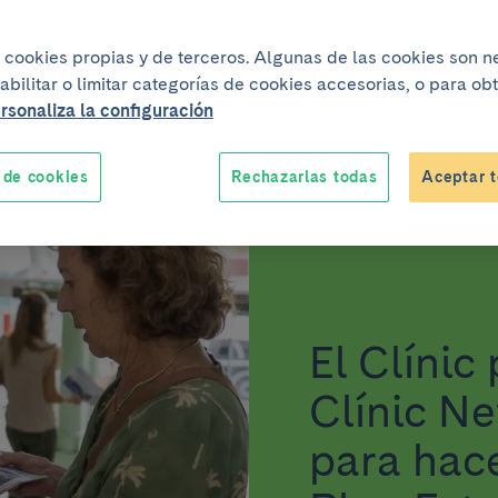
iza cookies propias y de terceros. Algunas de las cookies son 
abilitar o limitar categorías de cookies accesorias, o para o
rsonaliza la configuración
 de cookies
Rechazarlas todas
Aceptar t
16 de julio del 2026
El Clínic
Clínic Ne
para hac