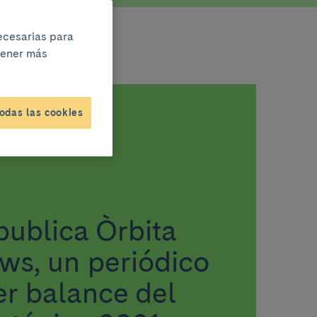
necesarias para
btener más
odas las cookies
 publica Òrbita
ws, un periódico
er balance del