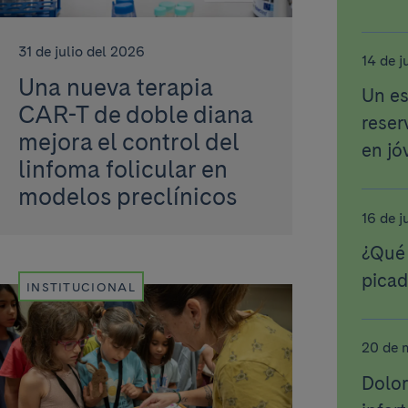
31 de julio del 2026
14 de j
Una nueva terapia
Un es
CAR-T de doble diana
reser
mejora el control del
en jó
linfoma folicular en
modelos preclínicos
16 de j
¿Qué 
picad
INSTITUCIONAL
20 de 
Dolor