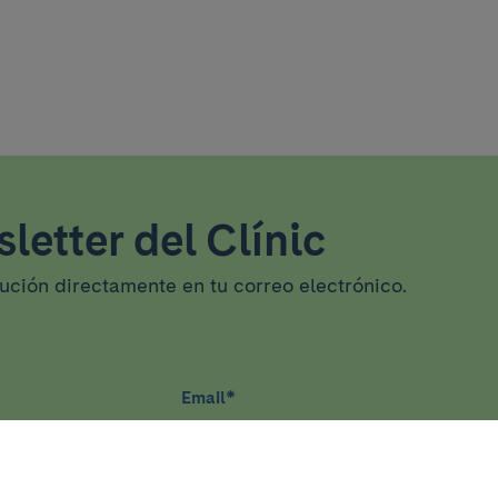
letter del Clínic
tución directamente en tu correo electrónico.
Email
*