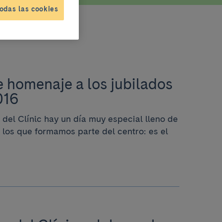
odas las cookies
de homenaje a los jubilados
016
 del Clínic hay un día muy especial lleno de
los que formamos parte del centro: es el