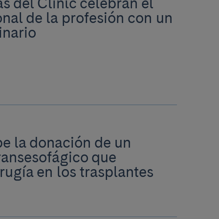
s del Clínic celebran el
onal de la profesión con un
inario
ibe la donación de un
ransesofágico que
rugía en los trasplantes