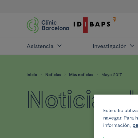
Asistencia
Investigación
Inicio
Noticias
Más noticias
Mayo 2017
Noticias 
Este sitio util
navegar. Para h
información,
pe