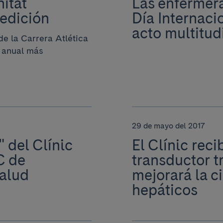
nitat
Las enfermera
 edición
Día Internaci
acto multitud
de la Carrera Atlética
o anual más
29 de mayo del 2017
 del Clínic
El Clínic rec
C de
transductor t
salud
mejorará la ci
hepáticos