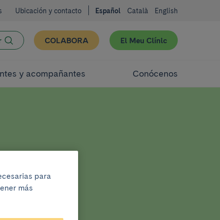
s
Ubicación y contacto
Español
Català
English
r
COLABORA
El Meu Clínic
ntes y acompañantes
Conócenos
necesarias para
btener más