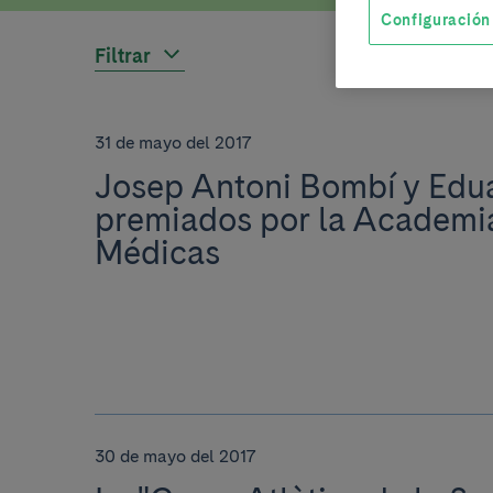
Configuración
Filtrar
31 de mayo del 2017
Josep Antoni Bombí y Edua
premiados por la Academia
Médicas
30 de mayo del 2017