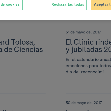
 de cookies
Rechazarlas todas
Aceptar t
31 de mayo del 2017
rd Tolosa,
El Clínic rin
 de Ciencias
y jubiladas 2
En el calendario anual
emociones para todos 
día del reconocimi...
30 de mayo del 2017