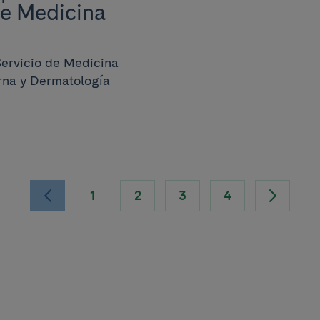
de Medicina
Servicio de Medicina
erna y Dermatología
1
2
3
4