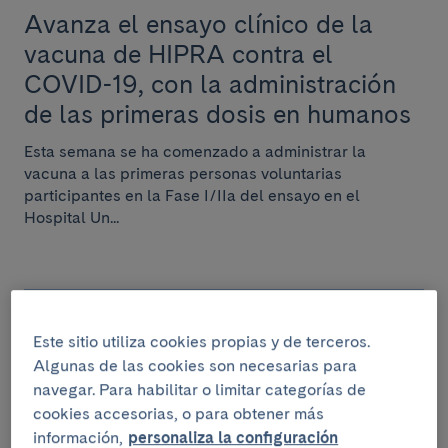
Avanza el ensayo clínico de la
vacuna de HIPRA contra el
COVID-19, con la administración
de las primeras dosis en humanos
Esta semana se ha comenzado a administrar la
vacuna a las primeras personas voluntarias
participantes en la Fase I/IIa del ensayo en el
Hospital Un...
TEMAS DE SALUD
Este sitio utiliza cookies propias y de terceros.
Algunas de las cookies son necesarias para
25 de agosto del 2021
navegar. Para habilitar o limitar categorías de
¿Cómo evitar la transmisión por
cookies accesorias, o para obtener más
VIH?
información,
personaliza la configuración