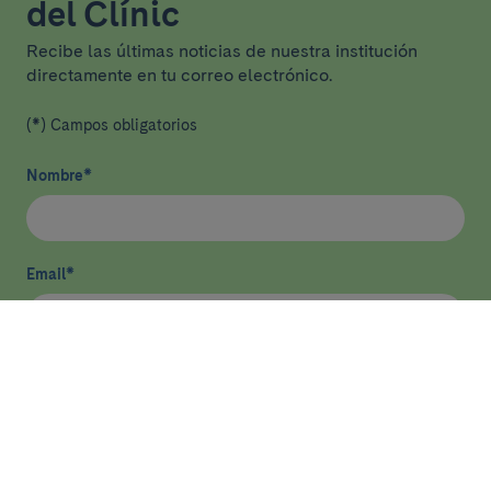
del Clínic
Recibe las últimas noticias de nuestra institución
directamente en tu correo electrónico.
(*) Campos obligatorios
Nombre
*
Email
*
He leído y acepto
la política de privacidad
*
Enviar