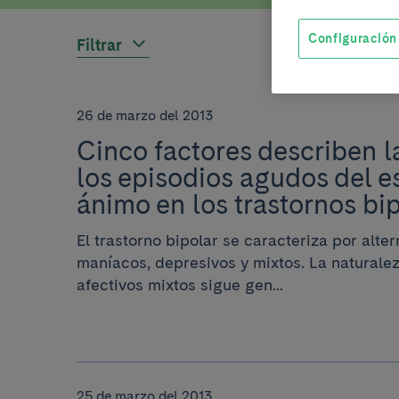
Configuración
Filtrar
26 de marzo del 2013
Cinco factores describen l
los episodios agudos del e
ánimo en los trastornos bip
El trastorno bipolar se caracteriza por alte
maníacos, depresivos y mixtos. La naturalez
afectivos mixtos sigue gen...
25 de marzo del 2013