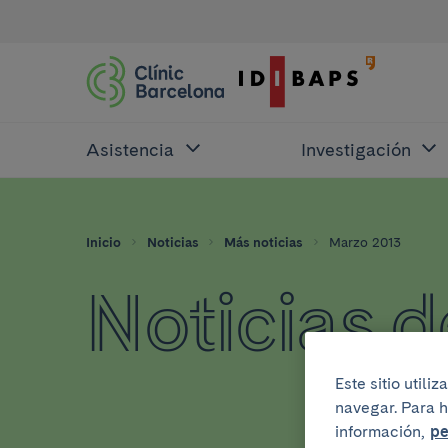
Asistencia
Investigación
Inicio
Noticias
Más noticias
Marzo 2013
Noticias 
Este sitio util
navegar. Para h
información,
pe