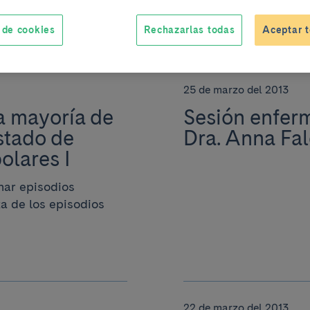
 de cookies
Rechazarlas todas
Aceptar t
25 de marzo del 2013
a mayoría de
Sesión enferm
stado de
Dra. Anna Fal
olares I
rnar episodios
a de los episodios
22 de marzo del 2013