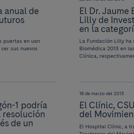
a anual de
El Dr. Jaume
futuros
Lilly de Inve
en la categorí
us puertas en uan
La Fundación Lilly ha
 ser sus nuevos
Biomédica 2013 en las
Clínica, respectivament
18 de marzo del 2013
gón-1 podría
El Clínic, CS
a resolución
del Movimien
ués de un
El Hospital Clínic, a 
Trastornos del Movimi