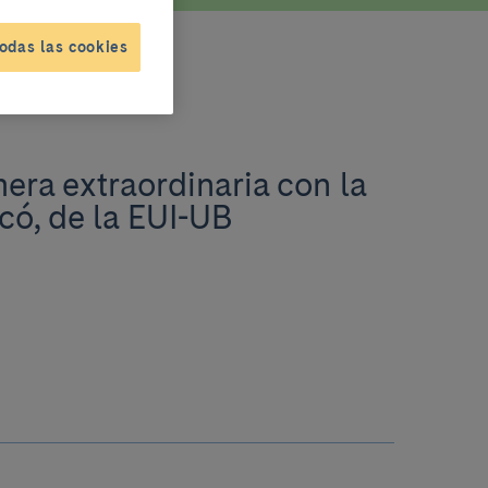
odas las cookies
era extraordinaria con la
có, de la EUI-UB