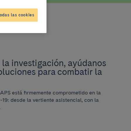
odas las cookies
la investigación, ayúdanos
oluciones para combatir la
IBAPS está firmemente comprometido en la
19: desde la vertiente asistencial, con la
.