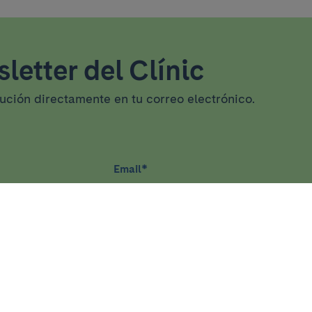
letter del Clínic
tución directamente en tu correo electrónico.
Email
*