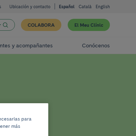
s
Ubicación y contacto
Español
Català
English
r
COLABORA
El Meu Clínic
ntes y acompañantes
Conócenos
necesarias para
btener más