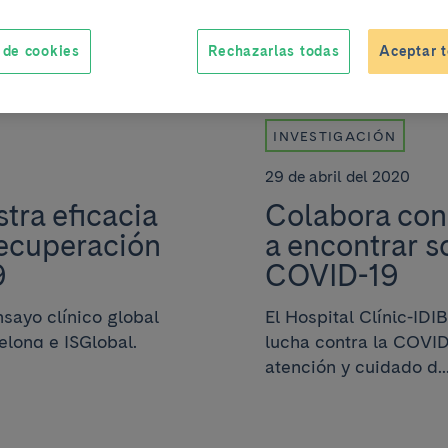
 de cookies
Rechazarlas todas
Aceptar t
INVESTIGACIÓN
29 de abril del 2020
stra eficacia
Colabora con 
recuperación
a encontrar s
9
COVID-19
nsayo clínico global
El Hospital Clínic-ID
elona e ISGlobal.
lucha contra la COVID-
atención y cuidado d..