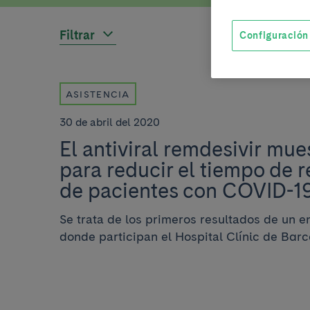
Filtrar
Configuración
ASISTENCIA
30 de abril del 2020
El antiviral remdesivir mue
para reducir el tiempo de 
de pacientes con COVID-1
Se trata de los primeros resultados de un e
donde participan el Hospital Clínic de Barc