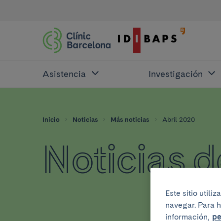
Asistencia
Investigación
Inicio
Noticias
Más noticias
Abril 2020
Noticias d
Este sitio util
navegar. Para h
información,
pe