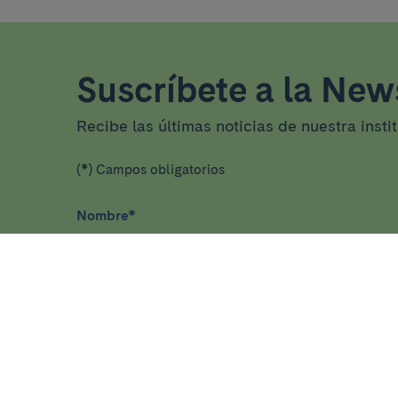
Suscríbete a la News
Recibe las últimas noticias de nuestra insti
(*) Campos obligatorios
Nombre
*
He leído y acepto
la política de privacidad
*