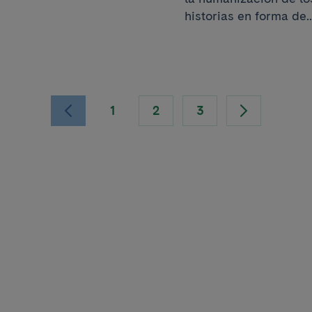
historias en forma de..
1
2
3