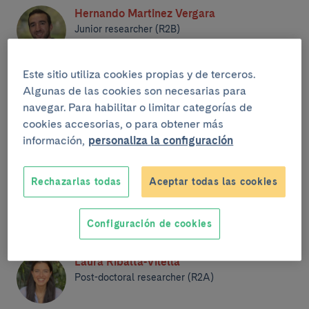
Hernando Martinez Vergara
Junior researcher (R2B)
Este sitio utiliza cookies propias y de terceros.
Algunas de las cookies son necesarias para
Alejandro Alexis Cerván
navegar. Para habilitar o limitar categorías de
Post-doctoral researcher (R2A)
cookies accesorias, o para obtener más
información,
personaliza la configuración
Thomas Morvan
Rechazarlas todas
Aceptar todas las cookies
Post-doctoral researcher (R2A)
Miembros
Configuración de cookies
Laura Ribalta-Vilella
Post-doctoral researcher (R2A)