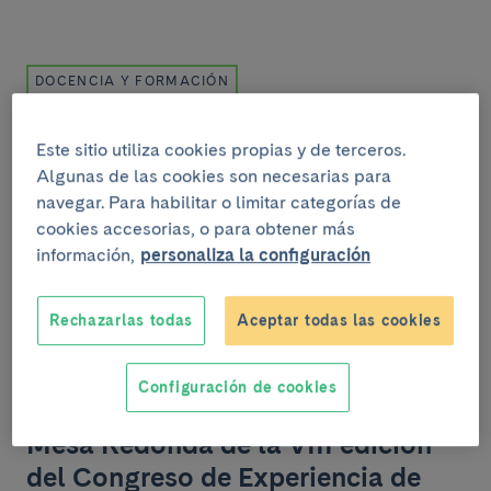
DOCENCIA Y FORMACIÓN
Martes, 19 de septiembre del 2023
.
De 13:00h a 14:15h
Mesa Redonda de la VIII edición
Este sitio utiliza cookies propias y de terceros.
Algunas de las cookies son necesarias para
del Congreso de Experiencia de
navegar. Para habilitar o limitar categorías de
Paciente Sesión satélite Vic
cookies accesorias, o para obtener más
información,
personaliza la configuración
Rechazarlas todas
Aceptar todas las cookies
DOCENCIA Y FORMACIÓN
Configuración de cookies
Martes, 19 de septiembre del 2023
.
De 15:00h a 16:30h
Mesa Redonda de la VIII edición
del Congreso de Experiencia de