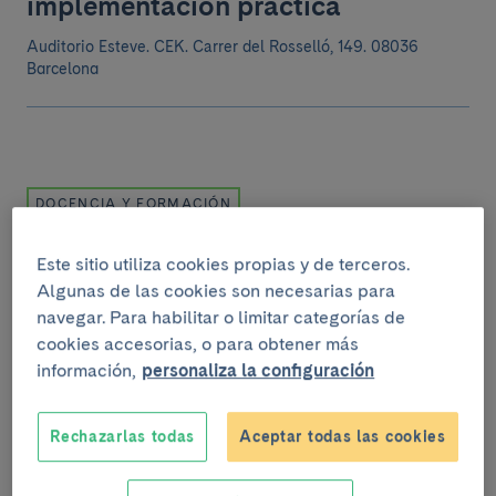
implementación práctica
Auditorio Esteve. CEK.
Carrer del Rosselló, 149. 08036
Barcelona
DOCENCIA Y FORMACIÓN
Martes, 1 de julio del 2025
.
De 16:00h a 20:00h
Este sitio utiliza cookies propias y de terceros.
Herramientas y consejos para
Algunas de las cookies son necesarias para
realizar vídeos de salud para redes
navegar. Para habilitar o limitar categorías de
sociales
cookies accesorias, o para obtener más
información,
personaliza la configuración
C/ Casanova 150. 08036. Barcelona
Rechazarlas todas
Aceptar todas las cookies