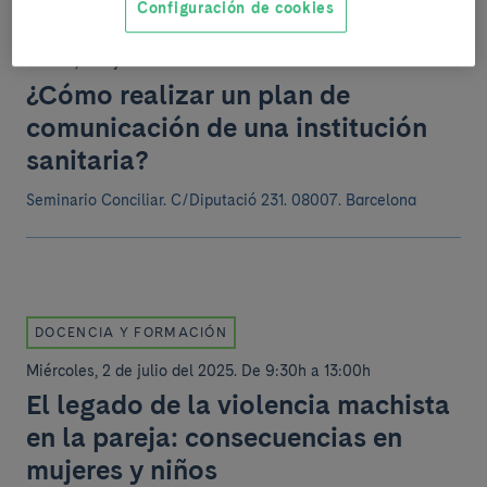
Configuración de cookies
DOCENCIA Y FORMACIÓN
Martes, 1 de julio del 2025
.
De 16:00h a 19:00h
¿Cómo realizar un plan de
comunicación de una institución
sanitaria?
Seminario Conciliar.
C/Diputació 231. 08007. Barcelona
DOCENCIA Y FORMACIÓN
Miércoles, 2 de julio del 2025
.
De 9:30h a 13:00h
El legado de la violencia machista
en la pareja: consecuencias en
mujeres y niños