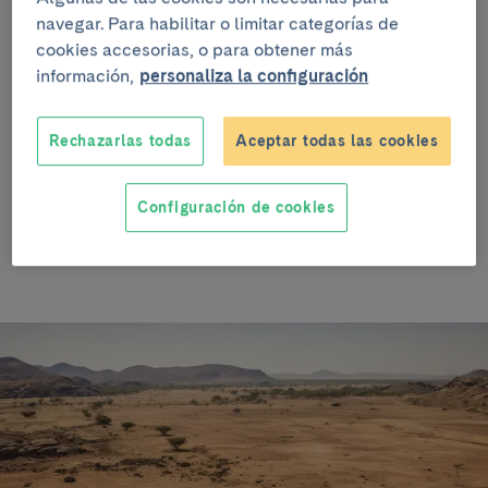
navegar. Para habilitar o limitar categorías de
Descubre el proyecto sobre cambio climático:
cookies accesorias, o para obtener más
concurso y exposición de fotos sobre el impacto en
Barcelona y el Sahel.
información,
personaliza la configuración
Público
: Adultos en general
Rechazarlas todas
Aceptar todas las cookies
Tipo de actividad
: Carpas (en la calzada)
Configuración de cookies
Horario
: 9:30-14:30