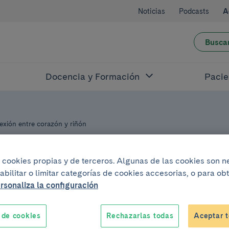
Noticias
Podcasts
A
Busca
Docencia y Formación
Pacie
exión entre corazón y riñón
iza cookies propias y de terceros. Algunas de las cookies son 
T
abilitar o limitar categorías de cookies accesorias, o para o
rsonaliza la configuración
yo del 2026
.
De 11:30h a 12:30h
 de cookies
Rechazarlas todas
Aceptar t