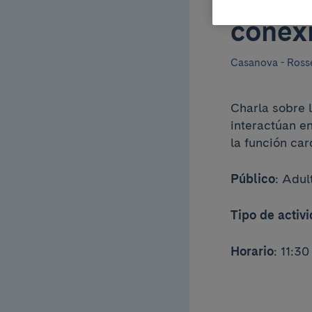
Dos ór
conexi
Casanova - Rosse
Charla sobre 
interactúan e
la función car
Público
: Adul
Tipo de activ
Horario
: 11:3