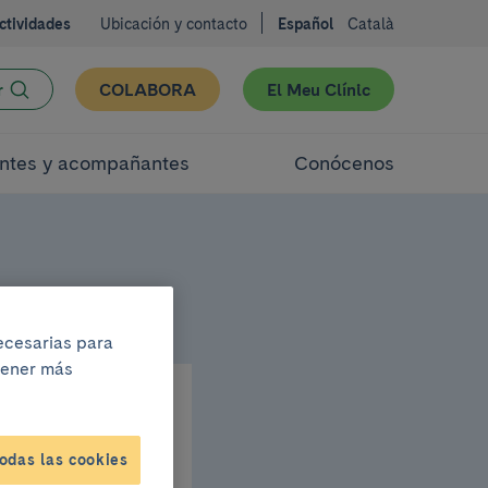
ctividades
Ubicación y contacto
Español
Català
r
COLABORA
El Meu Clínic
ntes y acompañantes
Conócenos
necesarias para
btener más
odas las cookies