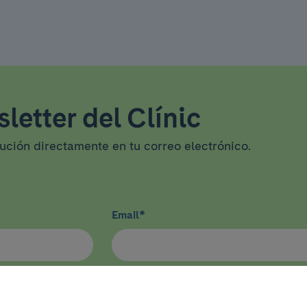
letter del Clínic
tución directamente en tu correo electrónico.
Email
*