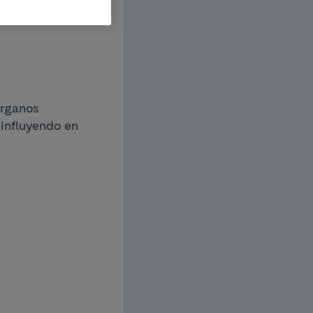
órganos
 influyendo en