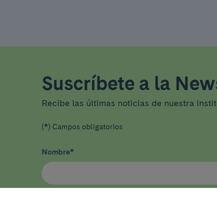
Suscríbete a la News
Recibe las últimas noticias de nuestra insti
(*) Campos obligatorios
Nombre
*
He leído y acepto
la política de privacidad
*