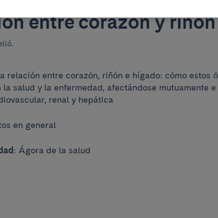
ganos y un destino: la
ón entre corazón y riñón
lló.
la relación entre corazón, riñón e hígado: cómo estos 
n la salud y la enfermedad, afectándose mutuamente e
diovascular, renal y hepática
tos en general
idad
: Ágora de la salud
0