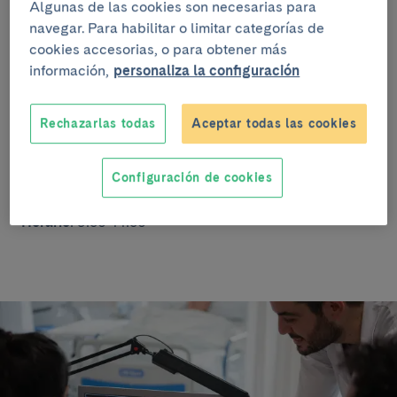
Algunas de las cookies son necesarias para
¡Adéntrate en el cerebro! Manipula un modelo 3D,
navegar. Para habilitar o limitar categorías de
realiza pruebas cognitivas y descubre cómo la
cookies accesorias, o para obtener más
neuroimagen ayuda a estudiar enfermedades.
información,
personaliza la configuración
Actividad interactiva para aprender, jugar y
sorprenderte con la ciencia del cerebro.
Rechazarlas todas
Aceptar todas las cookies
Público
: Para toda la familia
Configuración de cookies
Tipo de actividad
: Carpas (en la calzada)
Horario
: 9:30-14:30