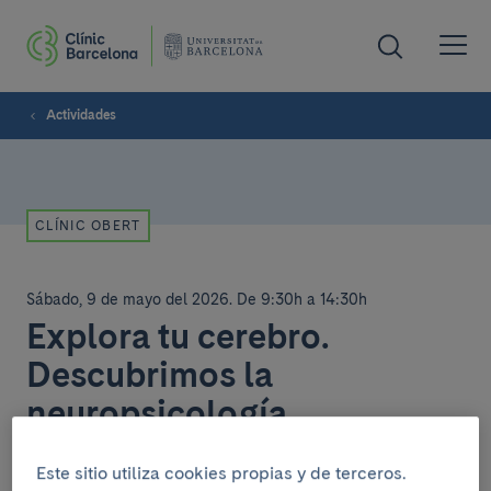
Actividades
CLÍNIC OBERT
Sábado, 9 de mayo del 2026
.
De 9:30h a 14:30h
Explora tu cerebro.
Descubrimos la
neuropsicología
Casanova - Còrsega.
Este sitio utiliza cookies propias y de terceros.