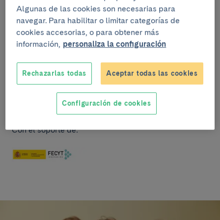
Algunas de las cookies son necesarias para
Con el método científico como instrumento,
navegar. Para habilitar o limitar categorías de
trabajaremos la célula vegetal observándola en el
cookies accesorias, o para obtener más
microscopio. Conoceremos la célula animal y, con un
información,
personaliza la configuración
sencillo experimento, extraeremos nuestro ADN y
podremos visualizarlo. Edad 9-12 años
Rechazarlas todas
Aceptar todas las cookies
Público:
Juvenil
Configuración de cookies
Tipo de actividad:
Taller
Con el soporte de: