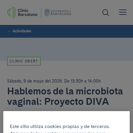
Actividades
CLÍNIC OBERT
Sábado, 9 de mayo del 2026
.
De 13:30h a 14:00h
Hablemos de la microbiota
vaginal: Proyecto DIVA
Casanova - Provença.
Este sitio utiliza cookies propias y de terceros.
Charla sobre la microbiota vaginal y su papel en la