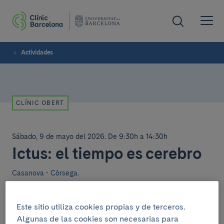
Actividades
CLÍNIC OBERT
Sábado, 9 de mayo del 2026
.
De 9:30h a 14:30h
Ictus: el tiempo es cerebro
Casanova - Còrsega.
Actividad práctica sobre rehabilitación y prevención
Este sitio utiliza cookies propias y de terceros.
del ictus: medición de la presión arterial con
Algunas de las cookies son necesarias para
enfermería y ejercicios de destreza y fuerza con