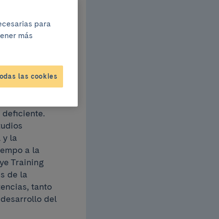
 para
necesarias para
btener más
odas las cookies
s
deficiente.
tudios
 y la
iempo a la
ye Training
s de la
encias, tanto
desarrollo del