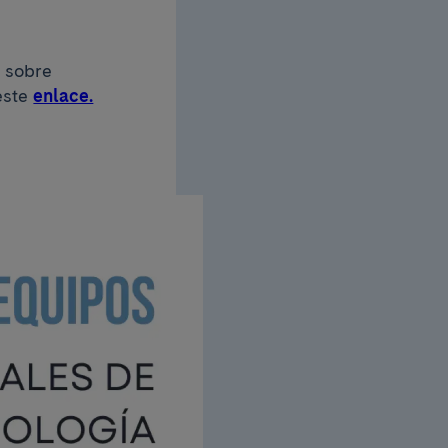
o sobre
este
enlace.