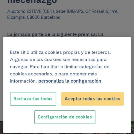
Auditorio ESTEVE (CEK), Sede IDIBAPS.
C/ Rosselló, 149,
Eixample, 08036 Barcelona
La jornada parte de la siguiente premisa: La
evaluación de impacto en mecenazgo no es sólo una
cuestión técnica, es sobre todo una cuestión de
Este sitio utiliza cookies propias y de terceros.
cultura organizativa. ¿Qué debe ocurrir dentro de una
Algunas de las cookies son necesarias para
organización para que el mecenazgo genere impacto
navegar. Para habilitar o limitar categorías de
social real? La jornada abordará el papel de la
cultura, el liderazgo y las decisiones institucionales a
cookies accesorias, o para obtener más
la hora de hacerlo posible.
información,
personaliza la configuración
Coordina: Núria Vilamajó
Rechazarlas todas
Aceptar todas las cookies
Configuración de cookies