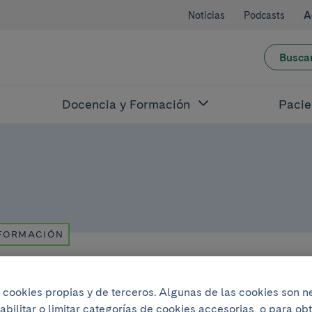
Noticias
Podcasts
A
Busca
Docencia y Formación
Pacie
 FORMACIÓN
o del 2022
.
A las 17:30h
iza cookies propias y de terceros. Algunas de las cookies son 
abilitar o limitar categorías de cookies accesorias, o para o