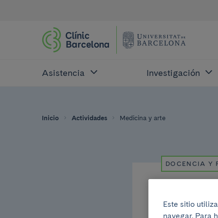
Asistencia
Investigación
Inicio
Actividades
Medicina y arte
DOCENCIA Y
Lunes, 11 de juli
Este sitio util
navegar. Para h