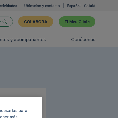
ctividades
Ubicación y contacto
Español
Català
r
COLABORA
El Meu Clínic
ntes y acompañantes
Conócenos
necesarias para
btener más