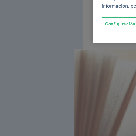
Medici
información,
pe
Espai Volart.
C/ 
Configuración
Inscripci