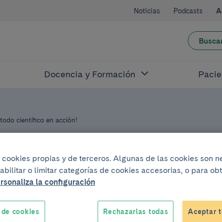
Noticias
Podcasts
A
Busca
Docencia y Formación
Pacie
todo científico en acción!
iza cookies propias y de terceros. Algunas de las cookies son 
T
abilitar o limitar categorías de cookies accesorias, o para o
rsonaliza la configuración
yo del 2026
.
De 9:30h a 14:30h
 de cookies
Rechazarlas todas
Aceptar t