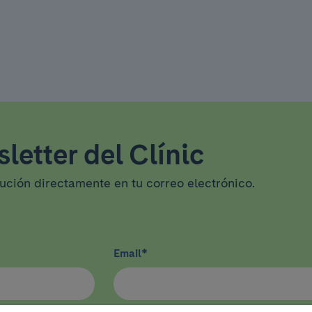
letter del Clínic
tución directamente en tu correo electrónico.
Email
*