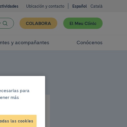
ctividades
Ubicación y contacto
Español
Català
r
COLABORA
El Meu Clínic
ntes y acompañantes
Conócenos
necesarias para
btener más
odas las cookies