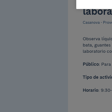
Ponte 
labora
Casanova - Prov
Observa líqui
bata, guantes
laboratorio c
Público
: Para
Tipo de activ
Horario
: 9:30