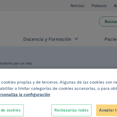
Noticias
Podcasts
A
Busca
Docencia y Formación
Pacie
boratorio por un rato
iza cookies propias y de terceros. Algunas de las cookies son 
T
abilitar o limitar categorías de cookies accesorias, o para o
rsonaliza la configuración
yo del 2026
.
De 9:30h a 14:30h
 de cookies
Rechazarlas todas
Aceptar t