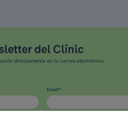
letter del Clínic
tución directamente en tu correo electrónico.
Email
*