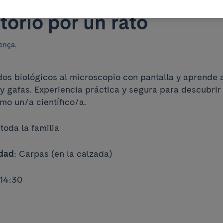
la bata y sé técnico de
torio por un rato
ença.
dos biológicos al microscopio con pantalla y aprende 
 y gafas. Experiencia práctica y segura para descubrir
omo un/a científico/a.
 toda la familia
idad
: Carpas (en la calzada)
-14:30