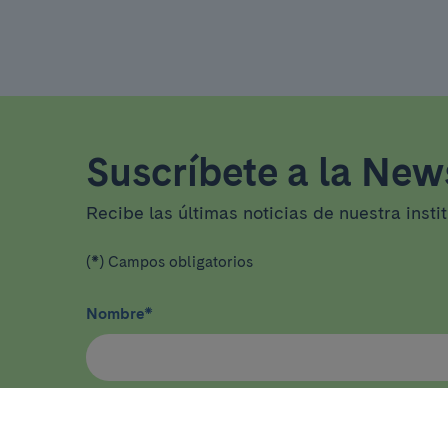
Suscríbete a la News
Recibe las últimas noticias de nuestra insti
(*) Campos obligatorios
Nombre
*
He leído y acepto
la política de privacidad
*