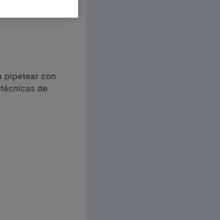
a pipetear con
 técnicas de