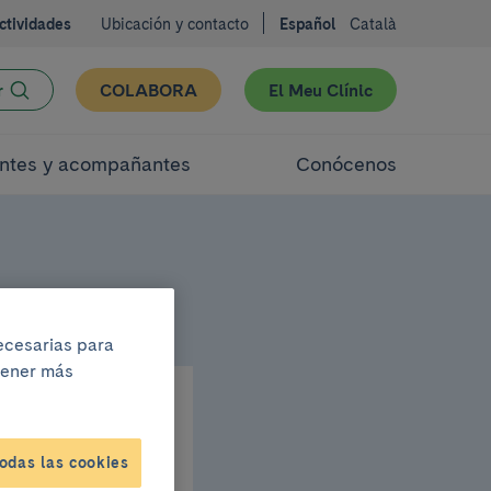
ctividades
Ubicación y contacto
Español
Català
r
COLABORA
El Meu Clínic
ntes y acompañantes
Conócenos
necesarias para
btener más
odas las cookies