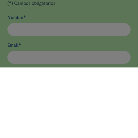
(*) Campos obligatorios
Nombre
*
Email
*
He leído y acepto
la política de privacidad
*
Enviar
ASISTENCIA