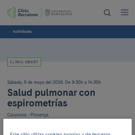
Actividades
CLÍNIC OBERT
Sábado, 9 de mayo del 2026
.
De 9:30h a 14:30h
Salud pulmonar con
espirometrías
Casanova - Provença.
Actividad con espirometrías e información sobre la
Este sitio utiliza cookies propias y de terceros.