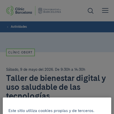
Actividades
CLÍNIC OBERT
Sábado, 9 de mayo del 2026
.
De 9:30h a 14:30h
Taller de bienestar digital y
uso saludable de las
tecnologías
Casanova - Provença.
Este sitio utiliza cookies propias y de terceros.