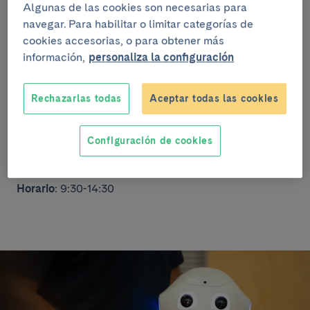
Algunas de las cookies son necesarias para
Taller sobre uso saludable de las tecnologías
navegar. Para habilitar o limitar categorías de
digitales: conoce riesgos y beneficios, reflexiona
cookies accesorias, o para obtener más
sobre redes sociales, identidad y desigualdades, y
información,
personaliza la configuración
aprende pautas y retos prácticos para acompañar a
niños, adolescentes y adultos hacia un bienestar
digital.
Rechazarlas todas
Aceptar todas las cookies
Público
: Para toda la familia
Configuración de cookies
Tipo de actividad
: Carpas (en la calzada)
Horario
: 9:30-14:30