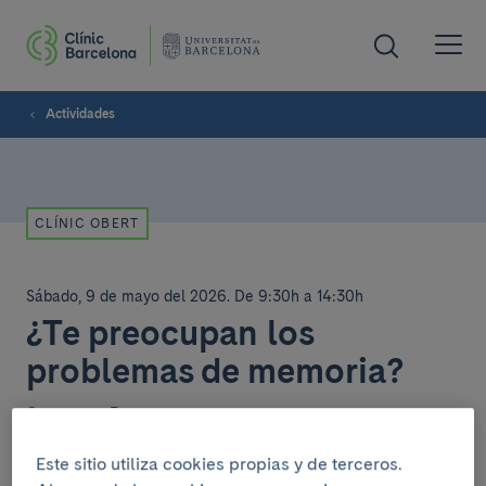
Actividades
CLÍNIC OBERT
Sábado, 9 de mayo del 2026
.
De 9:30h a 14:30h
¿Te preocupan los
problemas de memoria?
Casanova - Provença.
Este sitio utiliza cookies propias y de terceros.
Descubre la Unidad de Alzheimer: prueba cribados