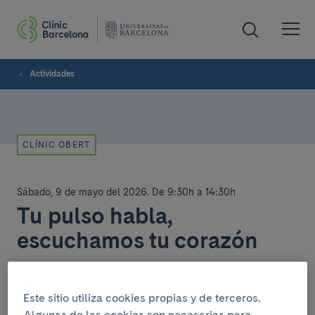
Actividades
CLÍNIC OBERT
Sábado, 9 de mayo del 2026
.
De 9:30h a 14:30h
Tu pulso habla,
escuchamos tu corazón
Casanova - Còrsega.
Este sitio utiliza cookies propias y de terceros.
La fibrilación auricular es la arritmia más común y
Algunas de las cookies son necesarias para