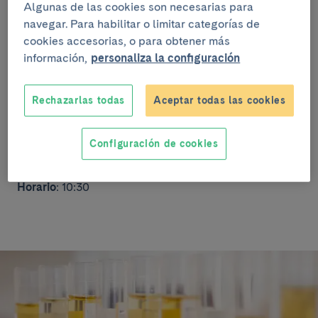
Casanova - Provença.
Algunas de las cookies son necesarias para
navegar. Para habilitar o limitar categorías de
cookies accesorias, o para obtener más
Actividad divulgativa para informar a la ciudadanía
información,
personaliza la configuración
sobre la enfermedad, dar a conocer el proyecto de
investigación y facilitar la inscripción voluntaria de las
personas interesadas en el programa.
Rechazarlas todas
Aceptar todas las cookies
Público
: Adultos en general
Configuración de cookies
Tipo de actividad
: Las voces de la salud
Horario
: 10:30