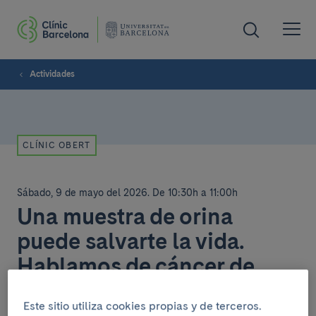
Actividades
CLÍNIC OBERT
Sábado, 9 de mayo del 2026
.
De 10:30h a 11:00h
Una muestra de orina
puede salvarte la vida.
Hablamos de cáncer de
vejiga
Este sitio utiliza cookies propias y de terceros.