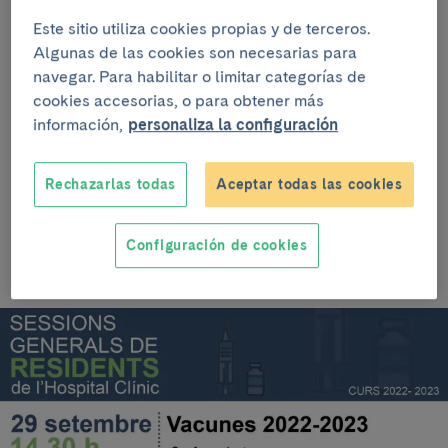
directo a través de diferentes canales:
Este sitio utiliza cookies propias y de terceros.
Algunas de las cookies son necesarias para
- Acceso para Residentes del Hospital Clínic
:
navegar. Para habilitar o limitar categorías de
cookies accesorias, o para obtener más
https://clinic.zoom.us/j/84442650746
información,
personaliza la configuración
- Acceso para otors profesionales del Hospital Clínic
i profesionales externos:
Rechazarlas todas
Aceptar todas las cookies
www.youtube.com/c/AulaClinic
Configuración de cookies