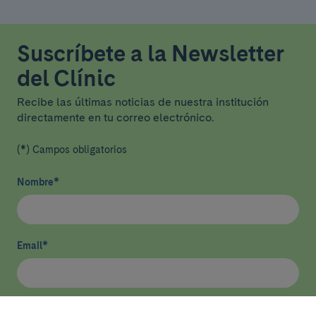
Suscríbete a la Newsletter
del Clínic
Recibe las últimas noticias de nuestra institución
directamente en tu correo electrónico.
(*) Campos obligatorios
Nombre
*
Email
*
He leído y acepto
la política de privacidad
*