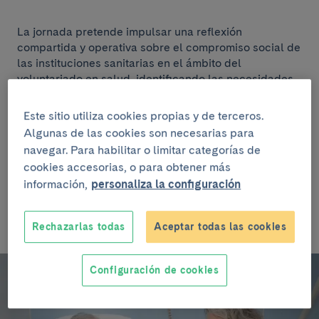
La jornada pretende impulsar una reflexión
compartida y operativa sobre el compromiso social de
las instituciones sanitarias en el ámbito del
voluntariado en salud, identificando las necesidades
emergentes de pacientes, profesionales y comunidad,
y definiendo líneas de acción que permitan responder
Este sitio utiliza cookies propias y de terceros.
a retos como la longevidad de la población, la
Algunas de las cookies son necesarias para
soledad no deseada y los nuevos modelos
navegar. Para habilitar o limitar categorías de
asistenciales.
cookies accesorias, o para obtener más
información,
personaliza la configuración
Coordina: Anna Jover
Rechazarlas todas
Aceptar todas las cookies
Configuración de cookies