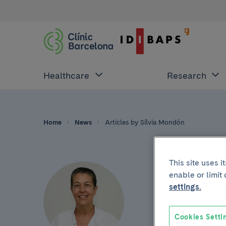
Healthcare
Research
Home
News
Articles by Sílvia Mondón
This site uses 
enable or limit
settings.
Cookies Setti