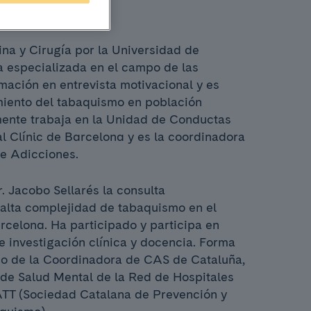
na y Cirugía por la Universidad de
a especializada en el campo de las
mación en entrevista motivacional y es
amiento del tabaquismo en población
mente trabaja en la Unidad de Conductas
al Clínic de Barcelona y es la coordinadora
de Adicciones.
r. Jacobo Sellarés la consulta
e alta complejidad de tabaquismo en el
rcelona. Ha participado y participa en
e investigación clínica y docencia. Forma
do de la Coordinadora de CAS de Cataluña,
 de Salud Mental de la Red de Hospitales
ATT (Sociedad Catalana de Prevención y