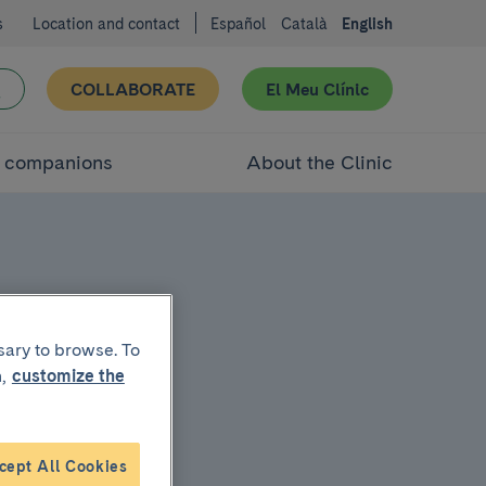
s
Location and contact
Español
Català
English
COLLABORATE
El Meu Clínic
d companions
About the Clinic
sary to browse. To
,
customize the
cept All Cookies