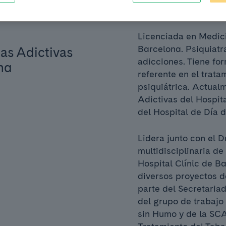
Licenciada en Medici
Barcelona. Psiquiatr
as Adictivas
adicciones. Tiene for
na
referente en el trat
psiquiátrica. Actual
Adictivas del Hospit
del Hospital de Día 
Lidera junto con el D
multidisciplinaria d
Hospital Clínic de Ba
diversos proyectos d
parte del Secretaria
del grupo de trabajo
sin Humo y de la SC