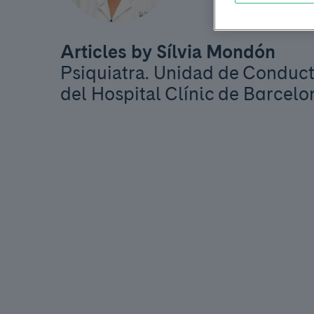
Articles by Sílvia Mondón
Psiquiatra. Unidad de Conduct
del Hospital Clínic de Barcelo