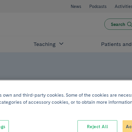
News
Podcasts
Activitie
Search
Teaching
Patients an
its own and third-party cookies. Some of the cookies are neces
 categories of accessory cookies, or to obtain more information
ngs
Reject All
Ac