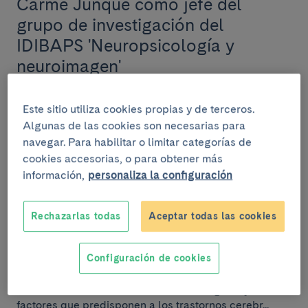
Carme Junqué como jefe del
grupo de investigación del
IDIBAPS 'Neuropsicología y
neuroimagen'
Este sitio utiliza cookies propias y de terceros.
Algunas de las cookies son necesarias para
INVESTIGACIÓN
navegar. Para habilitar o limitar categorías de
cookies accesorias, o para obtener más
17 de febrero del 2025
información,
personaliza la configuración
El IDIBAPS celebra la reunión de
Noticias
inicio del Programa de
Rechazarlas todas
Aceptar todas las cookies
investigación traslacional de los
trastornos cerebrales
Configuración de cookies
Este programa nace con la misión de contribuir al
conocimiento de los fundamentos biológicos y los
factores que predisponen a los trastornos cerebr...