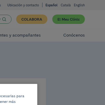
s
Ubicación y contacto
Español
Català
English
r
COLABORA
El Meu Clínic
ntes y acompañantes
Conócenos
necesarias para
a
btener más