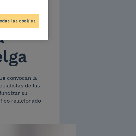
de
odas las cookies
a
elga
ue convocan la
cialistas de las
fundizar su
ífico relacionado