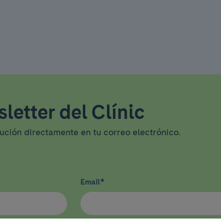
letter del Clínic
tución directamente en tu correo electrónico.
Email
*