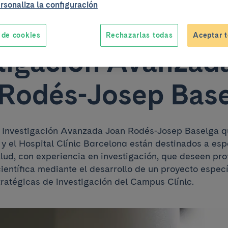
rsonaliza la configuración
de los Contratos 
 de cookies
Rechazarlas todas
Aceptar t
tigación Avanzad
Rodés-Josep Bas
e Investigación Avanzada Joan Rodés-Josep Baselga q
 el Hospital Clínic Barcelona están destinados a espe
alud, con experiencia en investigación, que deseen pro
ientífica mediante el desarrollo de un proyecto espec
tratégicas de investigación del Campus Clínic.