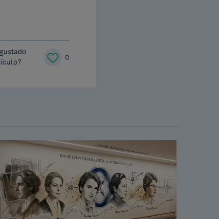
 gustado
0
tículo?