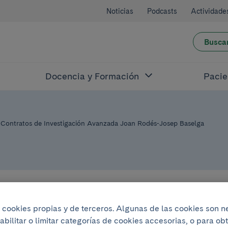
Noticias
Podcasts
Actividade
Busca
Docencia y Formación
Pacie
s Contratos de Investigación Avanzada Joan Rodés-Josep Baselga
l 2023
iza cookies propias y de terceros. Algunas de las cookies son 
ta la convocatori
abilitar o limitar categorías de cookies accesorias, o para o