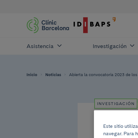
Asistencia
Investigación
Inicio
Noticias
Abierta la convocatoria 2023 de lo
INVESTIGACIÓN
20 de diciembre de
Este sitio util
Abier
navegar. Para h