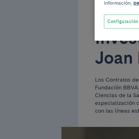
información,
pe
2023 
Configuración
Inves
Joan 
Los Contratos d
Fundación BBVA y
Ciencias de la S
especialización c
con las líneas es