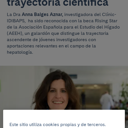
trayectoria científica
La Dra
Anna Baiges Aznar,
investigadora del Clínic-
IDIBAPS, ha sido reconocida con la beca Rising Star
de la Asociación Española para el Estudio del Hígado
(AEEH), un galardón que distingue la trayectoria
ascendente de jóvenes investigadores con
aportaciones relevantes en el campo de la
hepatología.
Este sitio utiliza cookies propias y de terceros.