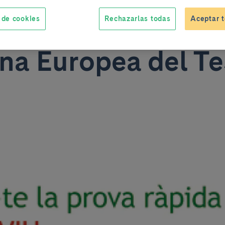
nic participan en l
 de cookies
Rechazarlas todas
Aceptar t
a Europea del Tes