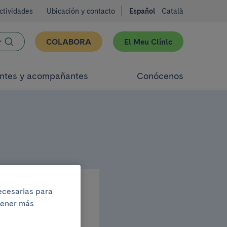
ctividades
Ubicación y contacto
Español
Català
r
COLABORA
El Meu Clínic
ntes y acompañantes
Conócenos
necesarias para
btener más
Sud y