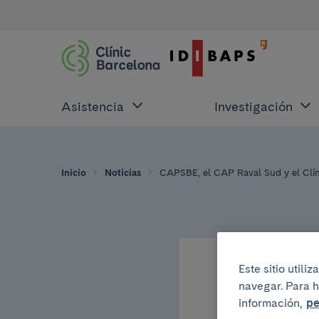
Asistencia
Investigación
Inicio
Noticias
CAPSBE, el CAP Raval Sud y el Clín
Este sitio util
3 de diciembre del 
navegar. Para h
CAPSB
información,
pe