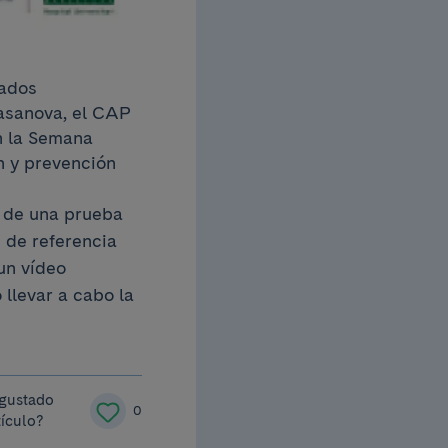
dados
Casanova, el CAP
n la Semana
n y prevención
, de una prueba
 de referencia
un vídeo
llevar a cabo la
 gustado
0
tículo?