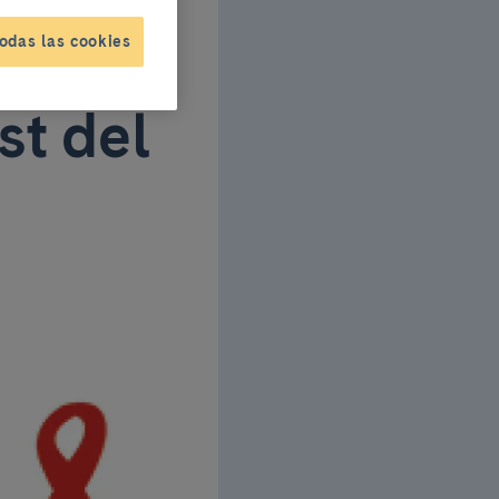
a
odas las cookies
t del