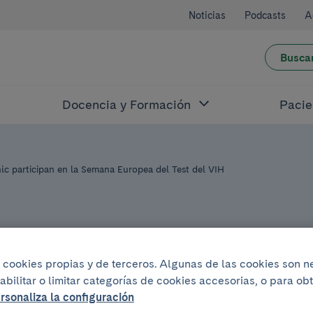
Noticias
Podcasts
A
Busca
Docencia y Formación
Pacie
ic participan en la Semana Europea del Test del VIH
iza cookies propias y de terceros. Algunas de las cookies son 
2014
abilitar o limitar categorías de cookies accesorias, o para o
E, el CAP Raval 
rsonaliza la configuración