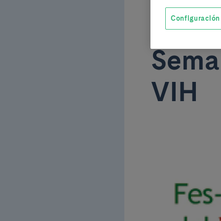
el Clí
Configuración
Seman
VIH