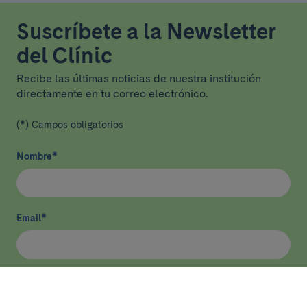
Suscríbete a la Newsletter
del Clínic
Recibe las últimas noticias de nuestra institución
directamente en tu correo electrónico.
(*) Campos obligatorios
Nombre
*
Email
*
He leído y acepto
la política de privacidad
*