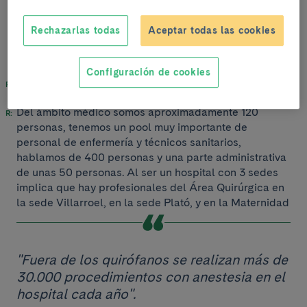
Servicio de Anestesiología la UCI quirúrgica, una
Unidad de Cuidados Intermedios y la Unidad del
Rechazarlas todas
Aceptar todas las cookies
Dolor.
Configuración de cookies
¿Cuántos profesionales sois?
Del ámbito médico somos aproximadamente 120
personas, tenemos un pool muy importante de
personal de enfermería y técnicos sanitarios,
hablamos de 400 personas y una parte administrativa
de unas 50 personas. Al ser un hospital con 3 sedes
implica que hay profesionales del Área Quirúrgica en
la sede Villarroel, en la sede Plató, y en la Maternidad
"Fuera de los quirófanos se realizan más de
30.000 procedimientos con anestesia en el
hospital cada año".