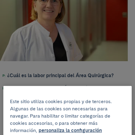
¿Cuál es la labor principal del Área Quirúrgica?
Mucha gente cree que el Área Quirúrgica de un
hospital como éste se limita al bloque quirúrgico -
donde están los quirófanos-, pero somos un área
Este sitio utiliza cookies propias y de terceros.
transversal que da servicio a los diferentes Institutos y
Algunas de las cookies son necesarias para
Servicios. Trabajamos para organizar y planificar el
navegar. Para habilitar o limitar categorías de
circuito quirúrgico que incluye el preoperatorio y la
cookies accesorias, o para obtener más
prehabilitación del paciente, la cirugía y el
información,
personaliza la configuración
postoperatorio. También gestionamos desde el