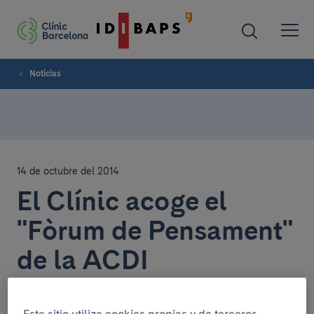
Noticias
14 de octubre del 2014
El Clínic acoge el
"Fòrum de Pensament"
de la ACDI
El día 8 de octubre se celebró en la sala de actos el
encuentro
Fòrum de Pensament
organizado por la
Este sitio utiliza cookies propias y de terceros.