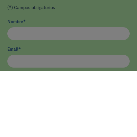
(*) Campos obligatorios
Nombre
*
Email
*
He leído y acepto
la política de privacidad
*
Enviar
ASISTENCIA