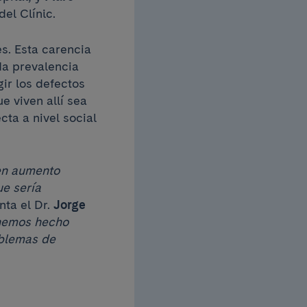
del Clínic.
es. Esta carencia
da prevalencia
ir los defectos
e viven allí sea
ta a nivel social
 en aumento
ue sería
nta el Dr.
Jorge
 hemos hecho
oblemas de