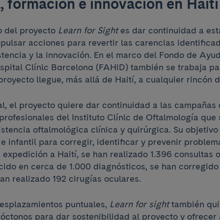
, formación e innovación en Haití
vo del proyecto
Learn for Sight
es dar continuidad a est
ulsar acciones para revertir las carencias identificad
istencia y la innovación. En el marco del Fondo de Ayu
ospital Clínic Barcelona (FAHiD) también se trabaja pa
royecto llegue, más allá de Haití, a cualquier rincón 
al, el proyecto quiere dar continuidad a las campañas
rofesionales del Instituto Clínic de Oftalmología que
istencia oftalmológica clínica y quirúrgica. Su objetivo 
e infantil para corregir, identificar y prevenir problem
expedición a Haití, se han realizado 1.396 consultas 
cido en cerca de 1.000 diagnósticos, se han corregido
han realizado 192 cirugías oculares.
desplazamientos puntuales,
Learn for sight
también qui
óctonos para dar sostenibilidad al proyecto y ofrecer 