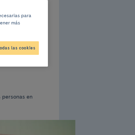
necesarias para
btener más
ón
odas las cookies
s personas en