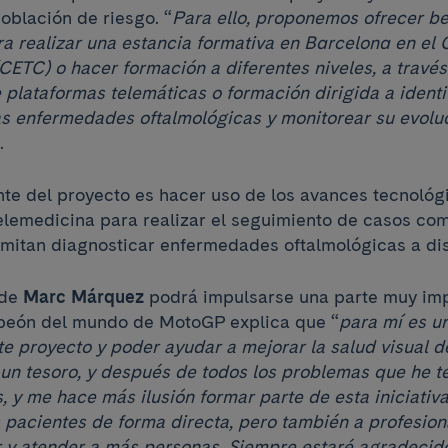
oblación de riesgo. “
Para ello, proponemos ofrecer be
a realizar una estancia formativa en Barcelona en el C
(CETC) o hacer formación a diferentes niveles, a travé
 plataformas telemáticas o formación dirigida a identif
as enfermedades oftalmológicas y monitorear su evolu
.
nte del proyecto es hacer uso de los avances tecnológi
elemedicina para realizar el seguimiento de casos comp
mitan diagnosticar enfermedades oftalmológicas a dis
 de
Marc Márquez
podrá impulsarse una parte muy imp
mpeón del mundo de MotoGP explica que “
para mí es un
e proyecto y poder ayudar a mejorar la salud visual 
un tesoro, y después de todos los problemas que he te
, y me hace más ilusión formar parte de esta iniciativ
 pacientes de forma directa, pero también a profesion
 y atender a más personas. Siempre estaré agradecido