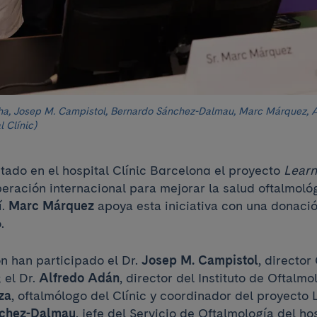
ha, Josep M. Campistol, Bernardo Sánchez-Dalmau, Marc Márquez, A
l Clínic)
tado en el hospital Clínic Barcelona el proyecto
Learn
eración internacional para mejorar la salud oftalmoló
í.
Marc Márquez
apoya esta iniciativa con una donaci
.
n han participado el Dr.
Josep M. Campistol
, director
 el Dr.
Alfredo Adán
, director del Instituto de Oftalmo
za
, oftalmólogo del Clínic y coordinador del proyecto L
nchez-Dalmau
, jefe del Servicio de Oftalmología del ho