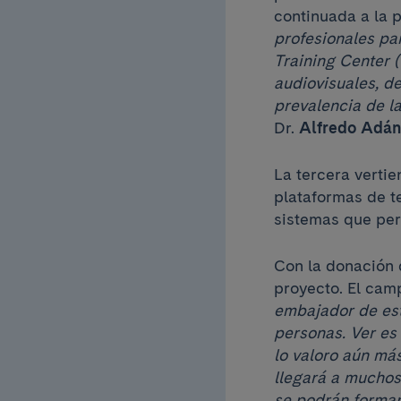
continuada a la p
profesionales par
Training Center 
audiovisuales, de
prevalencia de l
Dr.
Alfredo Adán
La tercera vertie
plataformas de t
sistemas que per
Con la donación
proyecto. El ca
embajador de est
personas. Ver es 
lo valoro aún más
llegará a muchos
se podrán formar