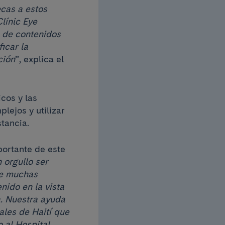
cas a estos
línic Eye
s de contenidos
icar la
ción
”, explica el
cos y las
lejos y utilizar
tancia.
ortante de este
 orgullo ser
de muchas
nido en la vista
a. Nuestra ayuda
ales de Haití que
 al Hospital