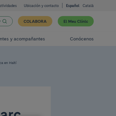
ctividades
Ubicación y contacto
Español
Català
r
COLABORA
El Meu Clínic
ntes y acompañantes
Conócenos
a en Haití
Marc