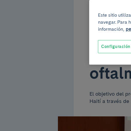
Márq
Este sitio util
navegar. Para h
proye
información,
pe
Configuración
para 
oftal
El objetivo del p
Haití a través de 