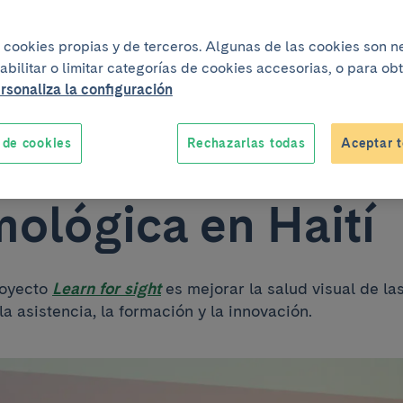
uez impulsan un
iza cookies propias y de terceros. Algunas de las cookies son 
abilitar o limitar categorías de cookies accesorias, o para o
cto de cooperaci
rsonaliza la configuración
 de cookies
Rechazarlas todas
Aceptar t
mejorar la salud
mológica en Haití
royecto
Learn for sight
es mejorar la salud visual de la
la asistencia, la formación y la innovación.