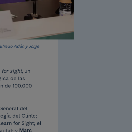
lfredo Adán y Jorge
 for sight
, un
gica de las
ón de 100.000
 General del
logía del Clínic;
earn for Sight; el
spital; y
Marc