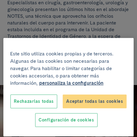
Especialistas en cirugía, gastroenterología, urología y
ginecología presentan los últimos hitos en el abordaje
NOTES, una técnica que aprovecha los orificios
naturales del cuerpo para intervenir. La paciente
estaba incluida en el programa de la Unidad de
Trastornos de Identidad de Género, a la espera de
una operación de cambio de sexo. En la actualidad la
vía umbilical se presenta como una auténtica
Este sitio utiliza cookies propias y de terceros.
revolución para diferentes procedimientos
Algunas de las cookies son necesarias para
quirúrgicos.
navegar. Para habilitar o limitar categorías de
cookies accesorias, o para obtener más
información,
personaliza la configuración
Rechazarlas todas
Aceptar todas las cookies
Configuración de cookies