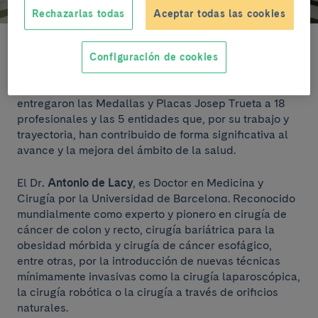
Rechazarlas todas
Aceptar todas las cookies
El acto, presidido por el presidente de la Generalitat,
Configuración de cookies
Quim Torra
, se inició con un parlamento de la
Consellera de Salut,
Alba Vergés
. Después se
entregaron las Medallas y Placas Josep Trueta a 18
profesionales y las 5 entidades que, por su trabajo y
trayectoria, han contribuido de forma significativa al
avance y la mejora del ámbito de la salud.
El Dr
. Antonio de Lacy
, es Doctor en Medicina y
Cirugía por la Universidad de Barcelona. Reconocido
mundialmente como experto y pionero en cirugía de
cáncer de colon y recto, cirugía bariátrica para la
obesidad mórbida y cirugía de cáncer esofágico,
entre otras, por la introducción de nuevas técnicas
mínimamente invasivas como la cirugía laparoscópica,
la cirugía robótica o la cirugía a través de orificios
naturales.