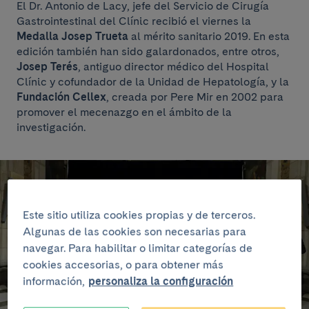
El Dr. Antonio de Lacy, jefe del Servicio de Cirugía
Gastrointestinal del Clínic recibió el viernes la
Medalla Josep Trueta
al mérito sanitario 2019. En esta
edición también han sido galardonados, entre otros,
Josep Terés
, antiguo director médico del Hospital
Clínic y cofundador de la Unidad de Hepatología, y la
Fundación Cellex
, creada por Pere Mir en 2002 para
promover el mecenazgo en el ámbito de la
investigación.
Este sitio utiliza cookies propias y de terceros.
Algunas de las cookies son necesarias para
navegar. Para habilitar o limitar categorías de
cookies accesorias, o para obtener más
información,
personaliza la configuración