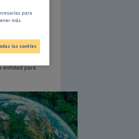
necesarias para
btener más
odas las cookies
e la implicación
a entidad para