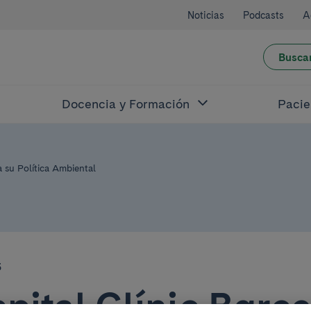
Noticias
Podcasts
A
Busca
Docencia y Formación
Pacie
a su Política Ambiental
3
spital Clínic Barc