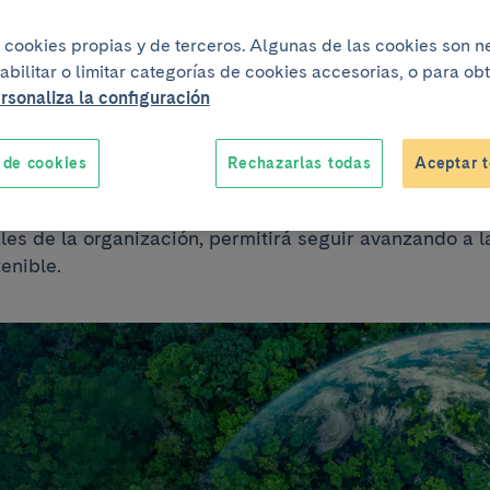
ba su Política
iza cookies propias y de terceros. Algunas de las cookies son 
abilitar o limitar categorías de cookies accesorias, o para o
rsonaliza la configuración
ental
 de cookies
Rechazarlas todas
Aceptar t
e nace del compromiso institucional en este ámbito y d
les de la organización, permitirá seguir avanzando a l
tenible.