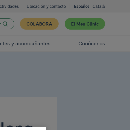
ctividades
Ubicación y contacto
Español
Català
r
COLABORA
El Meu Clínic
ntes y acompañantes
Conócenos
elona