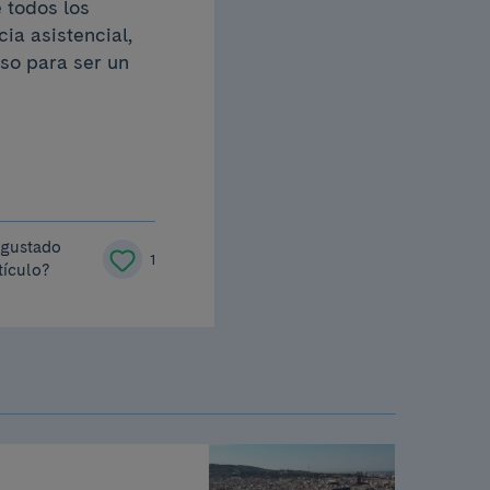
 todos los
ia asistencial,
so para ser un
 gustado
1
tículo?