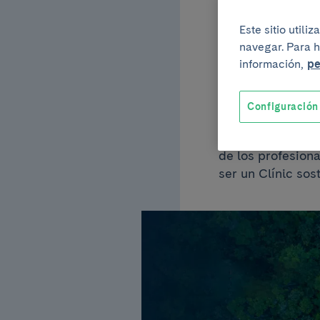
aprue
Este sitio util
navegar. Para h
información,
pe
Ambi
Configuración
Esta política, qu
de los profesiona
ser un Clínic sos