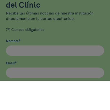
del Clínic
Recibe las últimas noticias de nuestra institución
directamente en tu correo electrónico.
(*) Campos obligatorios
Nombre
*
Email
*
He leído y acepto
la política de privacidad
*
Enviar