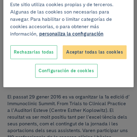
Este sitio utiliza cookies propias y de terceros.
Algunas de las cookies son necesarias para
navegar. Para habilitar o limitar categorías de
cookies accesorias, o para obtener más
información,
personaliza la configuración
Rechazarlas todas
Aceptar todas las cookies
Configuración de cookies
El passat 29 gener 2016 es va organitzar la 1a edició d’
Immunoclinic Summit. From Trials to Clinical Practice
a l’Auditori Esteve (Centre Esther Koplowitz). El
resultat va ser molt positiu tant per l’excel·lència dels
seus ponents, com el contingut de la jornada i les
aportacions dels seus assistents. Varen participar uns