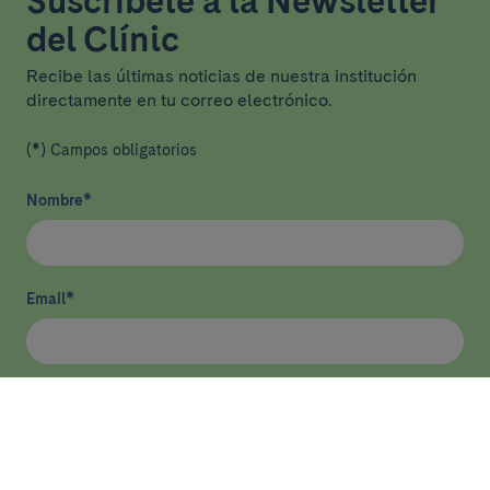
Suscríbete a la Newsletter
del Clínic
Recibe las últimas noticias de nuestra institución
directamente en tu correo electrónico.
(*) Campos obligatorios
Nombre
*
Email
*
He leído y acepto
la política de privacidad
*
Enviar