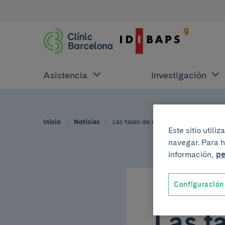
Asistencia
Investigación
Inicio
Noticias
Las fases de una epidemia de gripe
Este sitio util
navegar. Para h
información,
pe
Configuración
22 de septiembre d
Las f