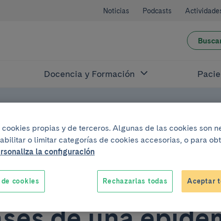
Noticias
Podcasts
Actividade
Busca
Docencia y Formación
Pacie
iza cookies propias y de terceros. Algunas de las cookies son 
abilitar o limitar categorías de cookies accesorias, o para o
rsonaliza la configuración
 de cookies
Rechazarlas todas
Aceptar t
el 2009
ases de una epide