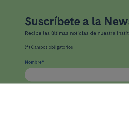
Suscríbete a la News
Recibe las últimas noticias de nuestra insti
(*) Campos obligatorios
Nombre
*
He leído y acepto
la política de privacidad
*