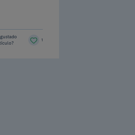
 gustado
1
tículo?