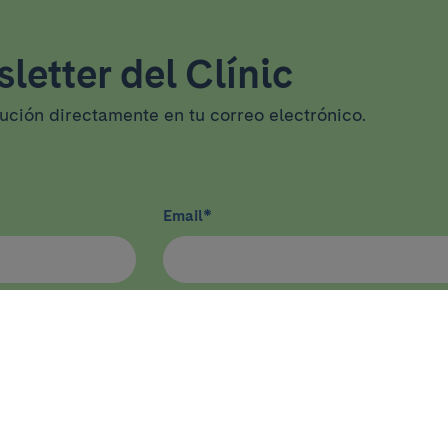
letter del Clínic
tución directamente en tu correo electrónico.
Email
*