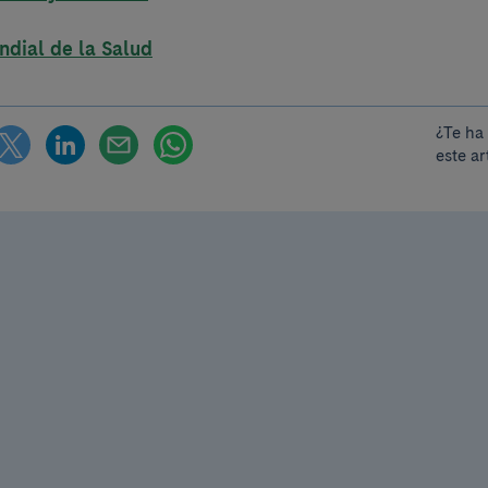
dial de la Salud
¿Te ha
este ar