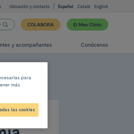
s
Ubicación y contacto
Español
Català
English
r
COLABORA
El Meu Clínic
ntes y acompañantes
Conócenos
necesarias para
btener más
odas las cookies
mia