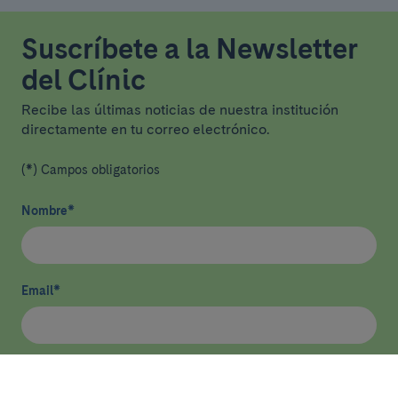
Suscríbete a la Newsletter
del Clínic
Recibe las últimas noticias de nuestra institución
directamente en tu correo electrónico.
(*) Campos obligatorios
Nombre
*
Email
*
He leído y acepto
la política de privacidad
*