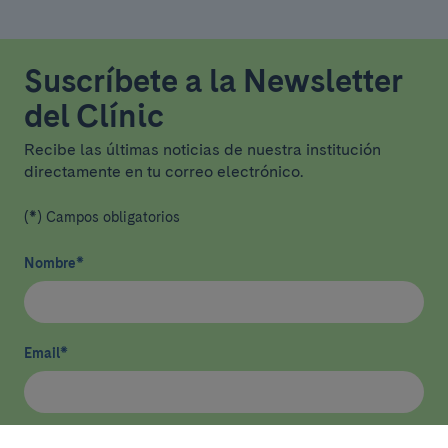
Suscríbete a la Newsletter
del Clínic
Recibe las últimas noticias de nuestra institución
directamente en tu correo electrónico.
(*) Campos obligatorios
Nombre
*
Email
*
He leído y acepto
la política de privacidad
*