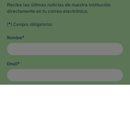
Recibe las últimas noticias de nuestra institución
directamente en tu correo electrónico.
(*) Campos obligatorios
Nombre
*
Email
*
He leído y acepto
la política de privacidad
*
Enviar