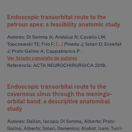
Endoscopic transorbital route to the
petrous apex: a feasibility anatomic study
Autores:
Di Somma A; Andaluz N; Cavallo LM;
Topczewski TE; Frio F;
(...)
Pineda J; Solari D; Enseñat
J; Prats-Galino A; Cappabianca P .
Ver listado completo de autores
Referencia: ACTA NEUROCHIRURGICA 2018.
Endoscopic transorbital route to the
cavernous sinus through the meningo-
orbital band: a descriptive anatomical
study
Autores:
Dallan, Iacopo; Di Somma, Alberto; Prats-
Galino, Alberto; Solari, Domenico; Alobid, Isam;
Turri-