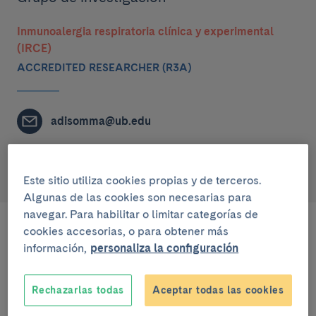
Inmunoalergia respiratoria clínica y experimental
(IRCE)
ACCREDITED RESEARCHER (R3A)
adisomma@ub.edu
0000-0002-3253-3448
Este sitio utiliza cookies propias y de terceros.
Algunas de las cookies son necesarias para
navegar. Para habilitar o limitar categorías de
cookies accesorias, o para obtener más
Publicaciones destacadas
información,
personaliza la configuración
Rechazarlas todas
Aceptar todas las cookies
Endoscopic endonasal and transorbital