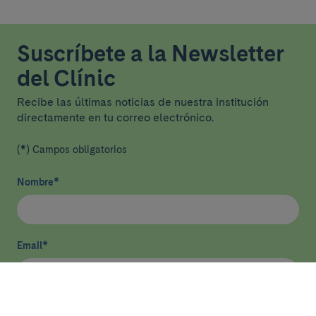
Suscríbete a la Newsletter
del Clínic
Recibe las últimas noticias de nuestra institución
directamente en tu correo electrónico.
(*) Campos obligatorios
Nombre
*
Email
*
He leído y acepto
la política de privacidad
*