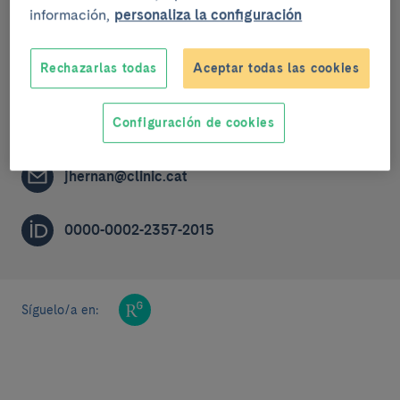
información,
personaliza la configuración
Grupo de investigación
Rechazarlas todas
Aceptar todas las cookies
Enfermedades autoinmunes sistémicas
ACCREDITED RESEARCHER (R3A)
Configuración de cookies
jhernan@clinic.cat
0000-0002-2357-2015
Síguelo/a en: