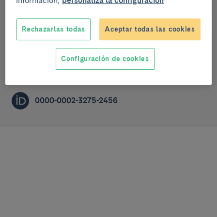
información,
personaliza la configuración
Esteatohepatitis y transplante de hígado
Rechazarlas todas
Aceptar todas las cookies
PRE-DOCTORAL RESEARCHER (R1)
Configuración de cookies
sanahuja@clinic.cat
0000-0002-3275-2456